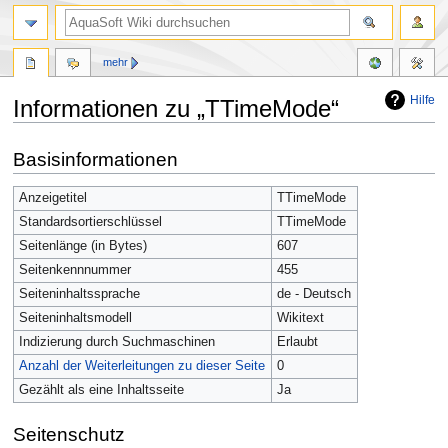
mehr
Hilfe
Informationen zu „TTimeMode“
Zur
Zur
Basisinformationen
Navigation
Suche
springen
springen
Anzeigetitel
TTimeMode
Standardsortierschlüssel
TTimeMode
Seitenlänge (in Bytes)
607
Seitenkennnummer
455
Seiteninhaltssprache
de - Deutsch
Seiteninhaltsmodell
Wikitext
Indizierung durch Suchmaschinen
Erlaubt
Anzahl der Weiterleitungen zu dieser Seite
0
Gezählt als eine Inhaltsseite
Ja
Seitenschutz