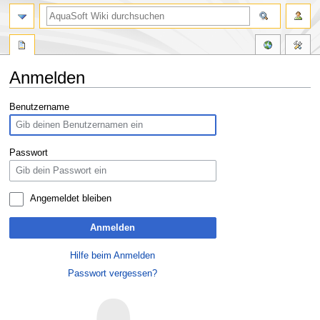
Anmelden
Zur
Zur
Benutzername
Navigation
Suche
springen
springen
Passwort
Angemeldet bleiben
Anmelden
Hilfe beim Anmelden
Passwort vergessen?